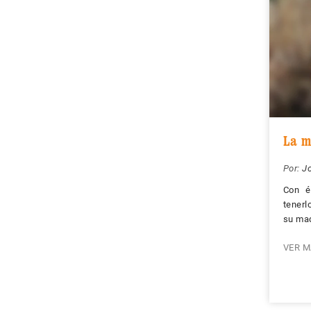
La m
Por:
J
Con é
tenerl
su maq
VER M