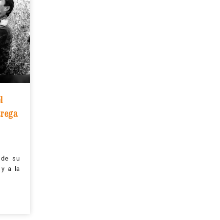
l
arega
 de su
 y a la