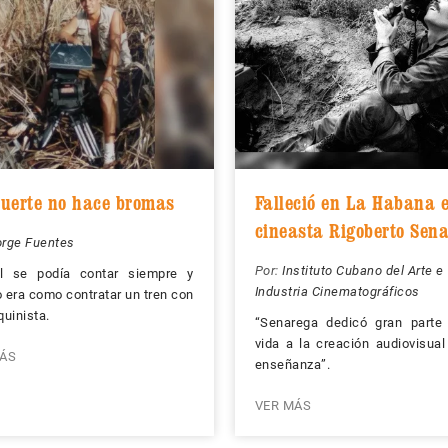
uerte no hace bromas
Falleció en La Habana e
cineasta Rigoberto Sen
orge Fuentes
Por:
Instituto Cubano del Arte e
l se podía contar siempre y
Industria Cinematográficos
o era como contratar un tren con
uinista.
“Senarega dedicó gran parte
vida a la creación audiovisual
ÁS
enseñanza”.
VER MÁS