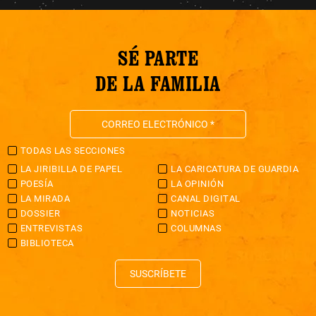
SÉ PARTE
DE LA FAMILIA
TODAS LAS SECCIONES
LA JIRIBILLA DE PAPEL
LA CARICATURA DE GUARDIA
POESÍA
LA OPINIÓN
LA MIRADA
CANAL DIGITAL
DOSSIER
NOTICIAS
ENTREVISTAS
COLUMNAS
BIBLIOTECA
SUSCRÍBETE