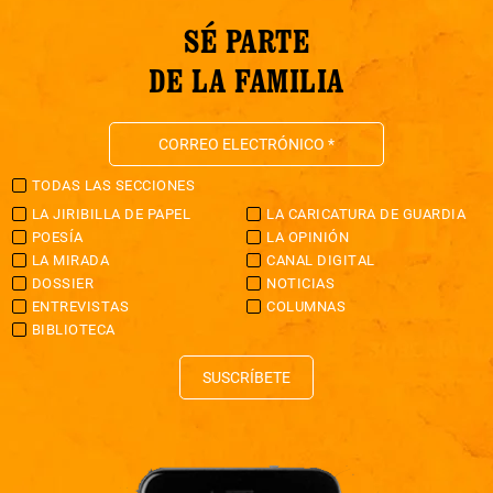
SÉ PARTE
DE LA FAMILIA
TODAS LAS SECCIONES
LA JIRIBILLA DE PAPEL
LA CARICATURA DE GUARDIA
POESÍA
LA OPINIÓN
LA MIRADA
CANAL DIGITAL
DOSSIER
NOTICIAS
ENTREVISTAS
COLUMNAS
BIBLIOTECA
SUSCRÍBETE