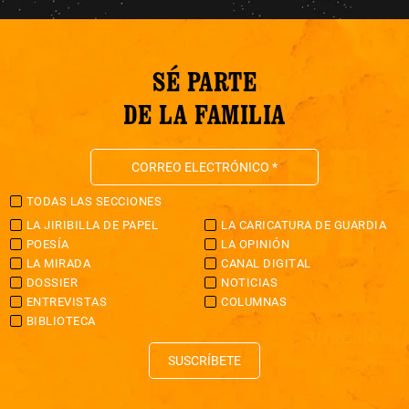
SÉ PARTE
DE LA FAMILIA
TODAS LAS SECCIONES
LA JIRIBILLA DE PAPEL
LA CARICATURA DE GUARDIA
POESÍA
LA OPINIÓN
LA MIRADA
CANAL DIGITAL
DOSSIER
NOTICIAS
ENTREVISTAS
COLUMNAS
BIBLIOTECA
SUSCRÍBETE