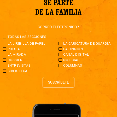
SÉ PARTE
DE LA FAMILIA
TODAS LAS SECCIONES
LA JIRIBILLA DE PAPEL
LA CARICATURA DE GUARDIA
POESÍA
LA OPINIÓN
LA MIRADA
CANAL DIGITAL
DOSSIER
NOTICIAS
ENTREVISTAS
COLUMNAS
BIBLIOTECA
SUSCRÍBETE