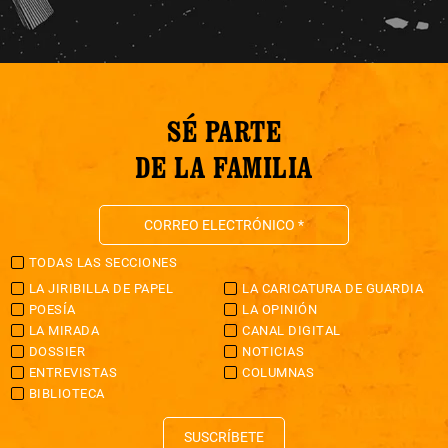
SÉ PARTE
DE LA FAMILIA
TODAS LAS SECCIONES
LA JIRIBILLA DE PAPEL
LA CARICATURA DE GUARDIA
POESÍA
LA OPINIÓN
LA MIRADA
CANAL DIGITAL
DOSSIER
NOTICIAS
ENTREVISTAS
COLUMNAS
BIBLIOTECA
SUSCRÍBETE