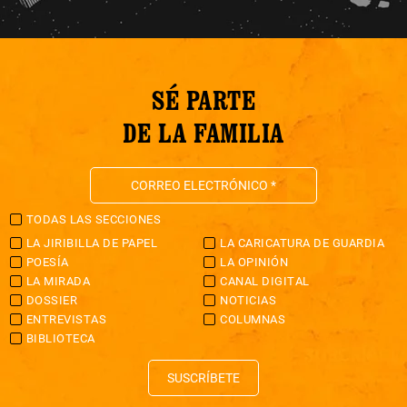
SÉ PARTE
DE LA FAMILIA
TODAS LAS SECCIONES
LA JIRIBILLA DE PAPEL
LA CARICATURA DE GUARDIA
POESÍA
LA OPINIÓN
LA MIRADA
CANAL DIGITAL
DOSSIER
NOTICIAS
ENTREVISTAS
COLUMNAS
BIBLIOTECA
SUSCRÍBETE