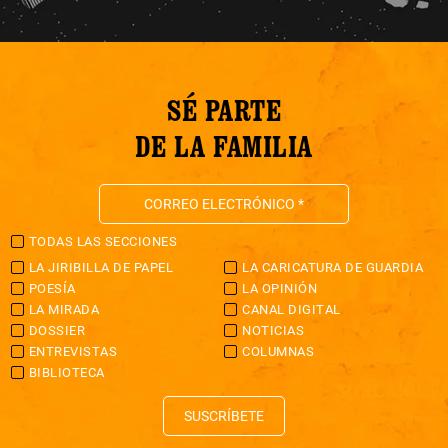
SÉ PARTE
DE LA FAMILIA
TODAS LAS SECCIONES
LA JIRIBILLA DE PAPEL
LA CARICATURA DE GUARDIA
POESÍA
LA OPINIÓN
LA MIRADA
CANAL DIGITAL
DOSSIER
NOTICIAS
ENTREVISTAS
COLUMNAS
BIBLIOTECA
SUSCRÍBETE