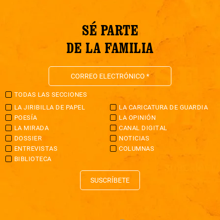
SÉ PARTE
DE LA FAMILIA
TODAS LAS SECCIONES
LA JIRIBILLA DE PAPEL
LA CARICATURA DE GUARDIA
POESÍA
LA OPINIÓN
LA MIRADA
CANAL DIGITAL
DOSSIER
NOTICIAS
ENTREVISTAS
COLUMNAS
BIBLIOTECA
SUSCRÍBETE