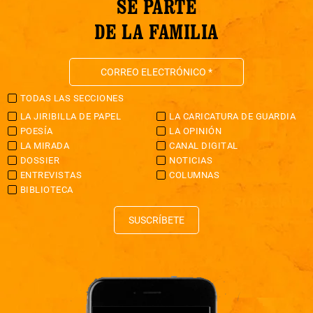
SÉ PARTE
DE LA FAMILIA
TODAS LAS SECCIONES
LA JIRIBILLA DE PAPEL
LA CARICATURA DE GUARDIA
POESÍA
LA OPINIÓN
LA MIRADA
CANAL DIGITAL
DOSSIER
NOTICIAS
ENTREVISTAS
COLUMNAS
BIBLIOTECA
SUSCRÍBETE