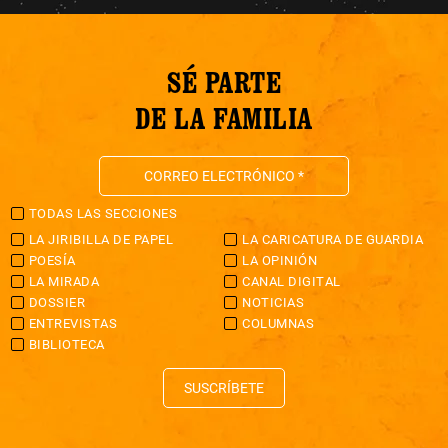
SÉ PARTE
DE LA FAMILIA
TODAS LAS SECCIONES
LA JIRIBILLA DE PAPEL
LA CARICATURA DE GUARDIA
POESÍA
LA OPINIÓN
LA MIRADA
CANAL DIGITAL
DOSSIER
NOTICIAS
ENTREVISTAS
COLUMNAS
BIBLIOTECA
SUSCRÍBETE