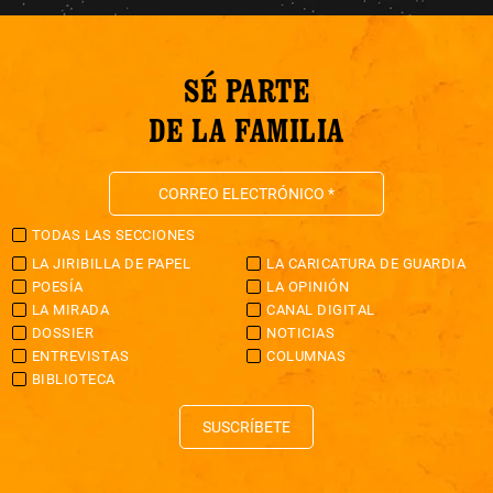
SÉ PARTE
DE LA FAMILIA
TODAS LAS SECCIONES
LA JIRIBILLA DE PAPEL
LA CARICATURA DE GUARDIA
POESÍA
LA OPINIÓN
LA MIRADA
CANAL DIGITAL
DOSSIER
NOTICIAS
ENTREVISTAS
COLUMNAS
BIBLIOTECA
SUSCRÍBETE