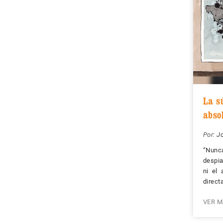
La s
abso
Por:
J
“Nun
despi
ni el 
direct
VER M