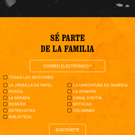
SÉ PARTE
DE LA FAMILIA
TODAS LAS SECCIONES
LA JIRIBILLA DE PAPEL
LA CARICATURA DE GUARDIA
POESÍA
LA OPINIÓN
LA MIRADA
CANAL DIGITAL
DOSSIER
NOTICIAS
ENTREVISTAS
COLUMNAS
BIBLIOTECA
SUSCRÍBETE