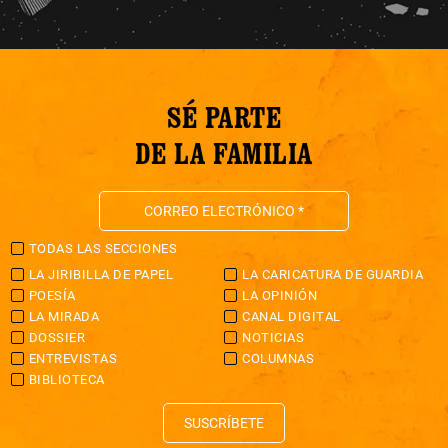
SÉ PARTE
DE LA FAMILIA
TODAS LAS SECCIONES
LA JIRIBILLA DE PAPEL
LA CARICATURA DE GUARDIA
POESÍA
LA OPINIÓN
LA MIRADA
CANAL DIGITAL
DOSSIER
NOTICIAS
ENTREVISTAS
COLUMNAS
BIBLIOTECA
SUSCRÍBETE