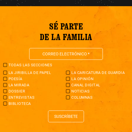
SÉ PARTE
DE LA FAMILIA
TODAS LAS SECCIONES
LA JIRIBILLA DE PAPEL
LA CARICATURA DE GUARDIA
POESÍA
LA OPINIÓN
LA MIRADA
CANAL DIGITAL
DOSSIER
NOTICIAS
ENTREVISTAS
COLUMNAS
BIBLIOTECA
SUSCRÍBETE