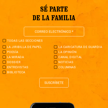
SÉ PARTE
DE LA FAMILIA
TODAS LAS SECCIONES
LA JIRIBILLA DE PAPEL
LA CARICATURA DE GUARDIA
POESÍA
LA OPINIÓN
LA MIRADA
CANAL DIGITAL
DOSSIER
NOTICIAS
ENTREVISTAS
COLUMNAS
BIBLIOTECA
SUSCRÍBETE