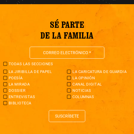
SÉ PARTE
DE LA FAMILIA
TODAS LAS SECCIONES
LA JIRIBILLA DE PAPEL
LA CARICATURA DE GUARDIA
POESÍA
LA OPINIÓN
LA MIRADA
CANAL DIGITAL
DOSSIER
NOTICIAS
ENTREVISTAS
COLUMNAS
BIBLIOTECA
SUSCRÍBETE