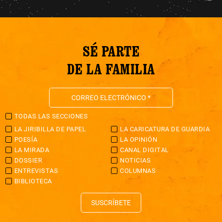
SÉ PARTE
DE LA FAMILIA
TODAS LAS SECCIONES
LA JIRIBILLA DE PAPEL
LA CARICATURA DE GUARDIA
POESÍA
LA OPINIÓN
LA MIRADA
CANAL DIGITAL
DOSSIER
NOTICIAS
ENTREVISTAS
COLUMNAS
BIBLIOTECA
SUSCRÍBETE