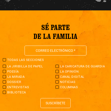
SÉ PARTE
DE LA FAMILIA
TODAS LAS SECCIONES
LA JIRIBILLA DE PAPEL
LA CARICATURA DE GUARDIA
POESÍA
LA OPINIÓN
LA MIRADA
CANAL DIGITAL
DOSSIER
NOTICIAS
ENTREVISTAS
COLUMNAS
BIBLIOTECA
SUSCRÍBETE