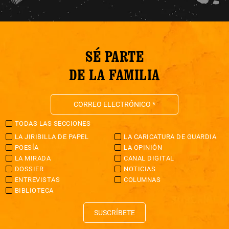
SÉ PARTE
DE LA FAMILIA
TODAS LAS SECCIONES
LA JIRIBILLA DE PAPEL
LA CARICATURA DE GUARDIA
POESÍA
LA OPINIÓN
LA MIRADA
CANAL DIGITAL
DOSSIER
NOTICIAS
ENTREVISTAS
COLUMNAS
BIBLIOTECA
SUSCRÍBETE