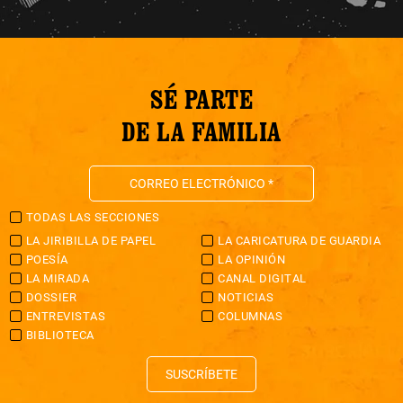
SÉ PARTE
DE LA FAMILIA
TODAS LAS SECCIONES
LA JIRIBILLA DE PAPEL
LA CARICATURA DE GUARDIA
POESÍA
LA OPINIÓN
LA MIRADA
CANAL DIGITAL
DOSSIER
NOTICIAS
ENTREVISTAS
COLUMNAS
BIBLIOTECA
SUSCRÍBETE