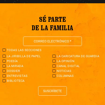
SÉ PARTE
DE LA FAMILIA
TODAS LAS SECCIONES
LA JIRIBILLA DE PAPEL
LA CARICATURA DE GUARDIA
POESÍA
LA OPINIÓN
LA MIRADA
CANAL DIGITAL
DOSSIER
NOTICIAS
ENTREVISTAS
COLUMNAS
BIBLIOTECA
SUSCRÍBETE