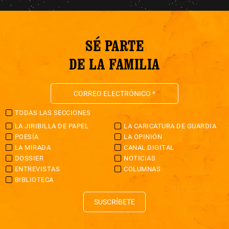
SÉ PARTE
DE LA FAMILIA
TODAS LAS SECCIONES
LA JIRIBILLA DE PAPEL
LA CARICATURA DE GUARDIA
POESÍA
LA OPINIÓN
LA MIRADA
CANAL DIGITAL
DOSSIER
NOTICIAS
ENTREVISTAS
COLUMNAS
BIBLIOTECA
SUSCRÍBETE