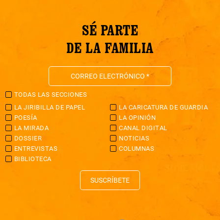
SÉ PARTE
DE LA FAMILIA
TODAS LAS SECCIONES
LA JIRIBILLA DE PAPEL
LA CARICATURA DE GUARDIA
POESÍA
LA OPINIÓN
LA MIRADA
CANAL DIGITAL
DOSSIER
NOTICIAS
ENTREVISTAS
COLUMNAS
BIBLIOTECA
SUSCRÍBETE