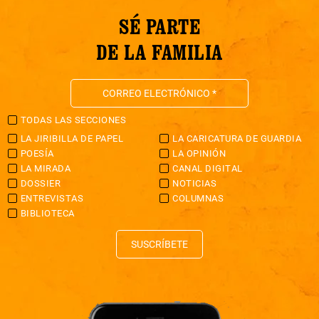
SÉ PARTE
DE LA FAMILIA
TODAS LAS SECCIONES
LA JIRIBILLA DE PAPEL
LA CARICATURA DE GUARDIA
POESÍA
LA OPINIÓN
LA MIRADA
CANAL DIGITAL
DOSSIER
NOTICIAS
ENTREVISTAS
COLUMNAS
BIBLIOTECA
SUSCRÍBETE