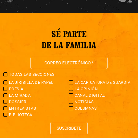
SÉ PARTE
DE LA FAMILIA
TODAS LAS SECCIONES
LA JIRIBILLA DE PAPEL
LA CARICATURA DE GUARDIA
POESÍA
LA OPINIÓN
LA MIRADA
CANAL DIGITAL
DOSSIER
NOTICIAS
ENTREVISTAS
COLUMNAS
BIBLIOTECA
SUSCRÍBETE