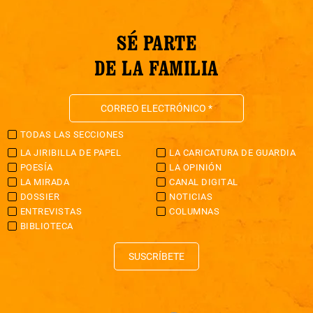
SÉ PARTE
DE LA FAMILIA
TODAS LAS SECCIONES
LA JIRIBILLA DE PAPEL
LA CARICATURA DE GUARDIA
POESÍA
LA OPINIÓN
LA MIRADA
CANAL DIGITAL
DOSSIER
NOTICIAS
ENTREVISTAS
COLUMNAS
BIBLIOTECA
SUSCRÍBETE