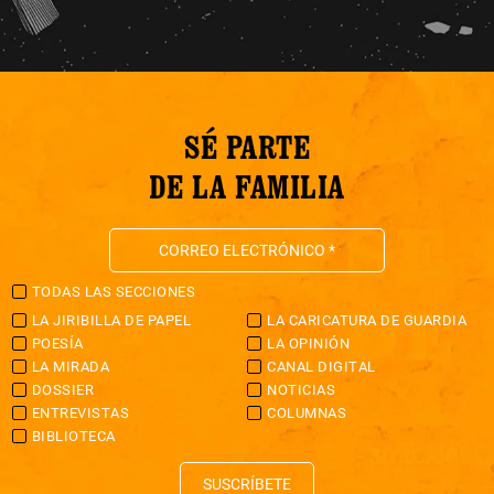
SÉ PARTE
DE LA FAMILIA
TODAS LAS SECCIONES
LA JIRIBILLA DE PAPEL
LA CARICATURA DE GUARDIA
POESÍA
LA OPINIÓN
LA MIRADA
CANAL DIGITAL
DOSSIER
NOTICIAS
ENTREVISTAS
COLUMNAS
BIBLIOTECA
SUSCRÍBETE