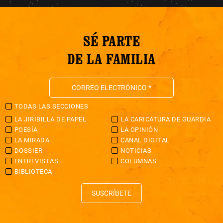
SÉ PARTE
DE LA FAMILIA
TODAS LAS SECCIONES
LA JIRIBILLA DE PAPEL
LA CARICATURA DE GUARDIA
POESÍA
LA OPINIÓN
LA MIRADA
CANAL DIGITAL
DOSSIER
NOTICIAS
ENTREVISTAS
COLUMNAS
BIBLIOTECA
SUSCRÍBETE