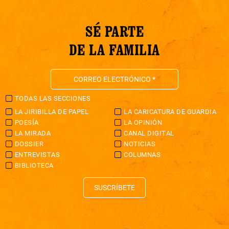
SÉ PARTE
DE LA FAMILIA
TODAS LAS SECCIONES
LA JIRIBILLA DE PAPEL
LA CARICATURA DE GUARDIA
POESÍA
LA OPINIÓN
LA MIRADA
CANAL DIGITAL
DOSSIER
NOTICIAS
ENTREVISTAS
COLUMNAS
BIBLIOTECA
SUSCRÍBETE