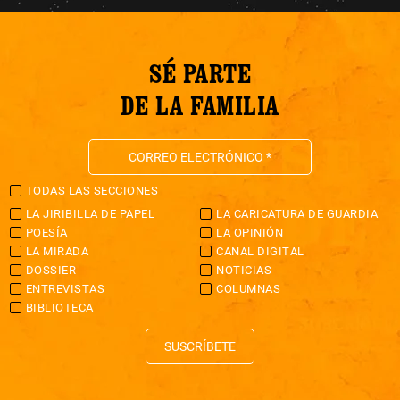
SÉ PARTE
DE LA FAMILIA
TODAS LAS SECCIONES
LA JIRIBILLA DE PAPEL
LA CARICATURA DE GUARDIA
POESÍA
LA OPINIÓN
LA MIRADA
CANAL DIGITAL
DOSSIER
NOTICIAS
ENTREVISTAS
COLUMNAS
BIBLIOTECA
SUSCRÍBETE