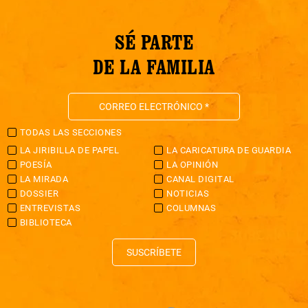
SÉ PARTE
DE LA FAMILIA
TODAS LAS SECCIONES
LA JIRIBILLA DE PAPEL
LA CARICATURA DE GUARDIA
POESÍA
LA OPINIÓN
LA MIRADA
CANAL DIGITAL
DOSSIER
NOTICIAS
ENTREVISTAS
COLUMNAS
BIBLIOTECA
SUSCRÍBETE