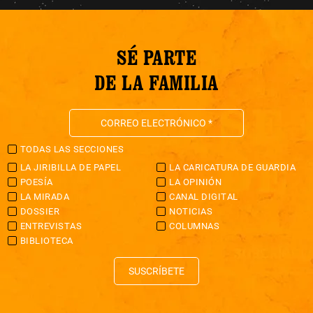
SÉ PARTE
DE LA FAMILIA
TODAS LAS SECCIONES
LA JIRIBILLA DE PAPEL
LA CARICATURA DE GUARDIA
POESÍA
LA OPINIÓN
LA MIRADA
CANAL DIGITAL
DOSSIER
NOTICIAS
ENTREVISTAS
COLUMNAS
BIBLIOTECA
SUSCRÍBETE