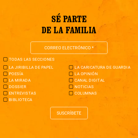
SÉ PARTE
DE LA FAMILIA
TODAS LAS SECCIONES
LA JIRIBILLA DE PAPEL
LA CARICATURA DE GUARDIA
POESÍA
LA OPINIÓN
LA MIRADA
CANAL DIGITAL
DOSSIER
NOTICIAS
ENTREVISTAS
COLUMNAS
BIBLIOTECA
SUSCRÍBETE