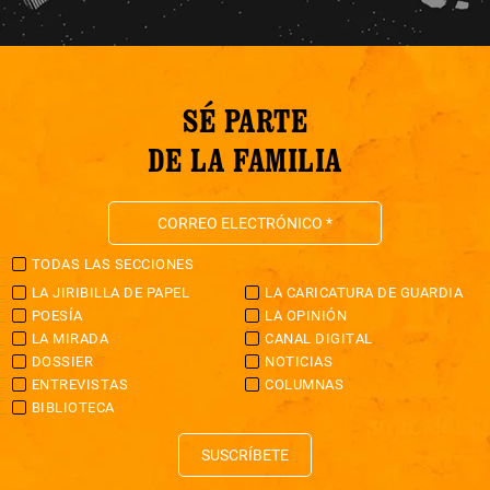
SÉ PARTE
DE LA FAMILIA
TODAS LAS SECCIONES
LA JIRIBILLA DE PAPEL
LA CARICATURA DE GUARDIA
POESÍA
LA OPINIÓN
LA MIRADA
CANAL DIGITAL
DOSSIER
NOTICIAS
ENTREVISTAS
COLUMNAS
BIBLIOTECA
SUSCRÍBETE