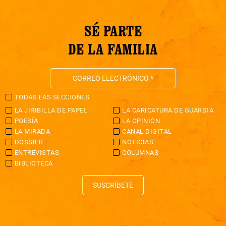
SÉ PARTE
DE LA FAMILIA
TODAS LAS SECCIONES
LA JIRIBILLA DE PAPEL
LA CARICATURA DE GUARDIA
POESÍA
LA OPINIÓN
LA MIRADA
CANAL DIGITAL
DOSSIER
NOTICIAS
ENTREVISTAS
COLUMNAS
BIBLIOTECA
SUSCRÍBETE