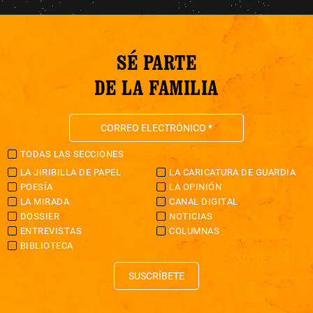
SÉ PARTE
DE LA FAMILIA
TODAS LAS SECCIONES
LA JIRIBILLA DE PAPEL
LA CARICATURA DE GUARDIA
POESÍA
LA OPINIÓN
LA MIRADA
CANAL DIGITAL
DOSSIER
NOTICIAS
ENTREVISTAS
COLUMNAS
BIBLIOTECA
SUSCRÍBETE