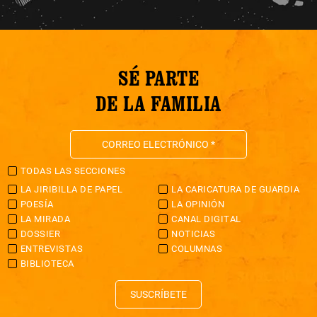
SÉ PARTE
DE LA FAMILIA
TODAS LAS SECCIONES
LA JIRIBILLA DE PAPEL
LA CARICATURA DE GUARDIA
POESÍA
LA OPINIÓN
LA MIRADA
CANAL DIGITAL
DOSSIER
NOTICIAS
ENTREVISTAS
COLUMNAS
BIBLIOTECA
SUSCRÍBETE