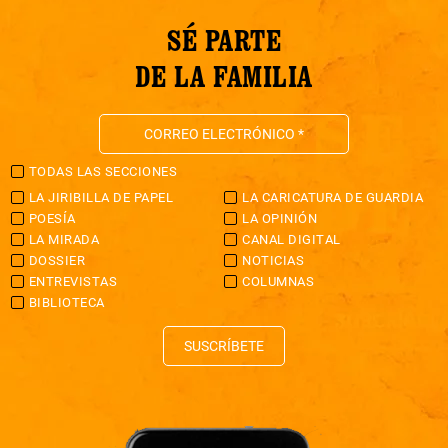
SÉ PARTE
DE LA FAMILIA
TODAS LAS SECCIONES
LA JIRIBILLA DE PAPEL
LA CARICATURA DE GUARDIA
POESÍA
LA OPINIÓN
LA MIRADA
CANAL DIGITAL
DOSSIER
NOTICIAS
ENTREVISTAS
COLUMNAS
BIBLIOTECA
SUSCRÍBETE