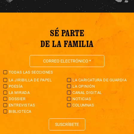
SÉ PARTE
DE LA FAMILIA
TODAS LAS SECCIONES
LA JIRIBILLA DE PAPEL
LA CARICATURA DE GUARDIA
POESÍA
LA OPINIÓN
LA MIRADA
CANAL DIGITAL
DOSSIER
NOTICIAS
ENTREVISTAS
COLUMNAS
BIBLIOTECA
SUSCRÍBETE