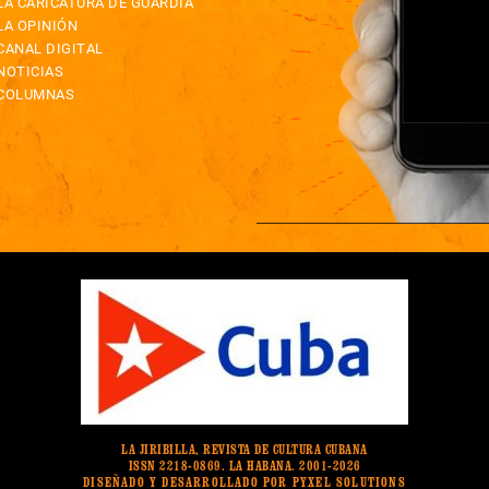
LA CARICATURA DE GUARDIA
LA OPINIÓN
CANAL DIGITAL
NOTICIAS
COLUMNAS
LA JIRIBILLA, REVISTA DE CULTURA CUBANA
ISSN 2218-0869. LA HABANA. 2001-2026
DISEÑADO Y DESARROLLADO POR PYXEL SOLUTIONS