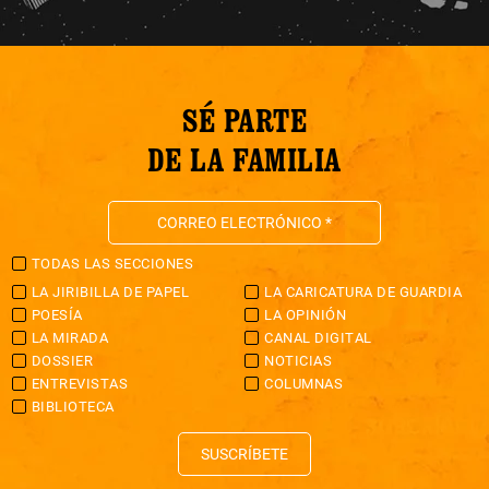
SÉ PARTE
DE LA FAMILIA
TODAS LAS SECCIONES
LA JIRIBILLA DE PAPEL
LA CARICATURA DE GUARDIA
POESÍA
LA OPINIÓN
LA MIRADA
CANAL DIGITAL
DOSSIER
NOTICIAS
ENTREVISTAS
COLUMNAS
BIBLIOTECA
SUSCRÍBETE