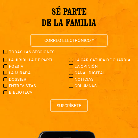
SÉ PARTE
DE LA FAMILIA
TODAS LAS SECCIONES
LA JIRIBILLA DE PAPEL
LA CARICATURA DE GUARDIA
POESÍA
LA OPINIÓN
LA MIRADA
CANAL DIGITAL
DOSSIER
NOTICIAS
ENTREVISTAS
COLUMNAS
BIBLIOTECA
SUSCRÍBETE