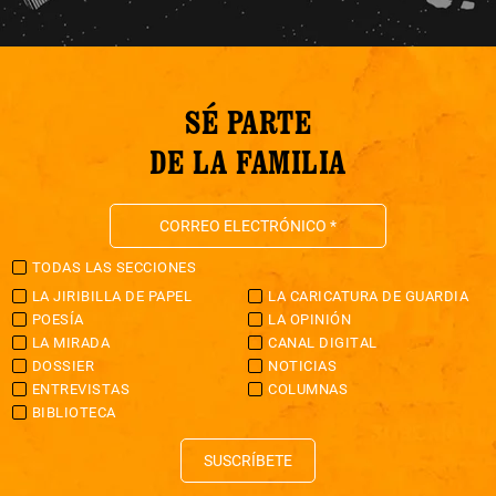
SÉ PARTE
DE LA FAMILIA
TODAS LAS SECCIONES
LA JIRIBILLA DE PAPEL
LA CARICATURA DE GUARDIA
POESÍA
LA OPINIÓN
LA MIRADA
CANAL DIGITAL
DOSSIER
NOTICIAS
ENTREVISTAS
COLUMNAS
BIBLIOTECA
SUSCRÍBETE