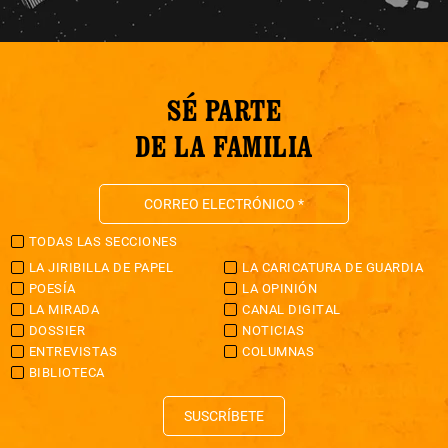
SÉ PARTE
DE LA FAMILIA
TODAS LAS SECCIONES
LA JIRIBILLA DE PAPEL
LA CARICATURA DE GUARDIA
POESÍA
LA OPINIÓN
LA MIRADA
CANAL DIGITAL
DOSSIER
NOTICIAS
ENTREVISTAS
COLUMNAS
BIBLIOTECA
SUSCRÍBETE