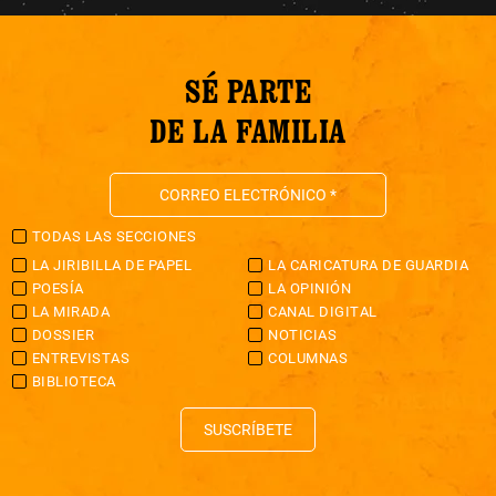
SÉ PARTE
DE LA FAMILIA
TODAS LAS SECCIONES
LA JIRIBILLA DE PAPEL
LA CARICATURA DE GUARDIA
POESÍA
LA OPINIÓN
LA MIRADA
CANAL DIGITAL
DOSSIER
NOTICIAS
ENTREVISTAS
COLUMNAS
BIBLIOTECA
SUSCRÍBETE