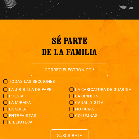
SÉ PARTE
DE LA FAMILIA
TODAS LAS SECCIONES
LA JIRIBILLA DE PAPEL
LA CARICATURA DE GUARDIA
POESÍA
LA OPINIÓN
LA MIRADA
CANAL DIGITAL
DOSSIER
NOTICIAS
ENTREVISTAS
COLUMNAS
BIBLIOTECA
SUSCRÍBETE