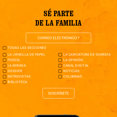
SÉ PARTE
DE LA FAMILIA
TODAS LAS SECCIONES
LA JIRIBILLA DE PAPEL
LA CARICATURA DE GUARDIA
POESÍA
LA OPINIÓN
LA MIRADA
CANAL DIGITAL
DOSSIER
NOTICIAS
ENTREVISTAS
COLUMNAS
BIBLIOTECA
SUSCRÍBETE