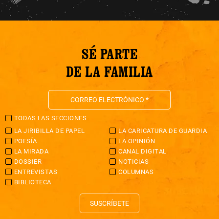
SÉ PARTE
DE LA FAMILIA
TODAS LAS SECCIONES
LA JIRIBILLA DE PAPEL
LA CARICATURA DE GUARDIA
POESÍA
LA OPINIÓN
LA MIRADA
CANAL DIGITAL
DOSSIER
NOTICIAS
ENTREVISTAS
COLUMNAS
BIBLIOTECA
SUSCRÍBETE